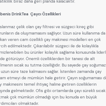
atiklilik biraz daha geri planda kalacaktır.
benis DrinkTea Çaycı Özellikleri
slanmaz çelik olan çay filtresi ve süzgeci kireç gibi
runların da oluşmamasını sağlıyor. Uzun süre kullanıma da
kan veren cam özellikli çay makinesi modelleri en çok
rcih edilmektedir. Çıkarılabilir süzgeci ile de kolaylıkla
mizlenebilen bu ürünler kolaylık sağlama konusunda liderl
de götürüyor. Önemli özelliklerden bir tanesi de alt
lmenin sıcak su tutma özelliğidir. Bu sayede çay soğumaz
 uzun süre taze kalmasını sağlar. İstenilen zamanda çay
ram etmeyi de mümkün hale getirir. Çayın soğumaması d
y makinesini temel ihtiyaç haline getiren özelliklerin
şında gelmektedir. Ofis gibi ortamlarda çayı sürekli sıcak
tmak çok mümkün olmadığı için bu konuda en büyük
rdımcıları olmaktadır.