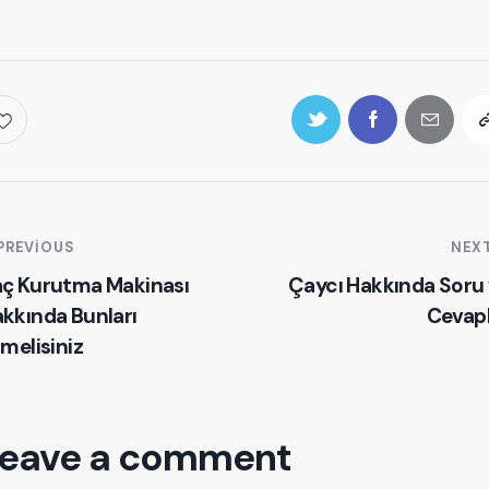
PREVIOUS
NEX
ç Kurutma Makinası
Çaycı Hakkında Soru
kkında Bunları
Cevap
lmelisiniz
eave a comment