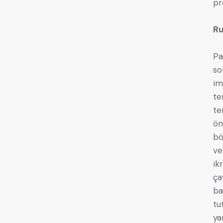
pr
Ru
Pa
so
im
te
te
ön
bö
ve
ik
ça
ba
tu
ya