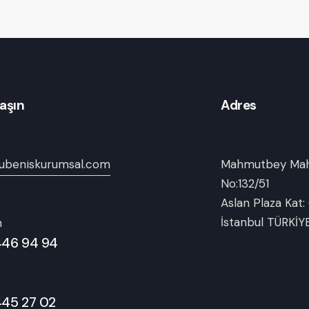
laşın
Adres
ubeniskurumsal.com
Mahmutbey Mah.
No:132/51
Aslan Plaza Kat: 
İstanbul TÜRKİY
n
446 94 94
445 27 02