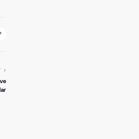
T
 ve
lar