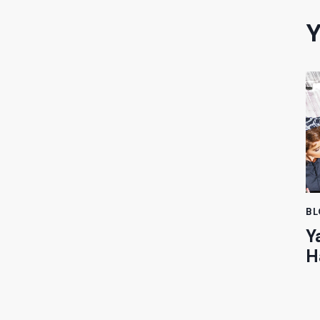
Y
B
Y
H