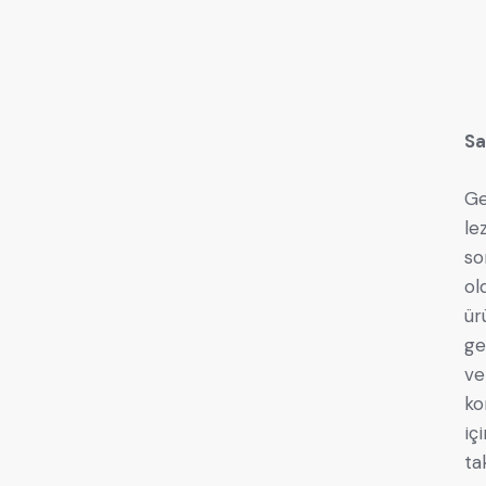
Sa
Ge
le
so
ol
ür
ge
ve
ko
iç
ta