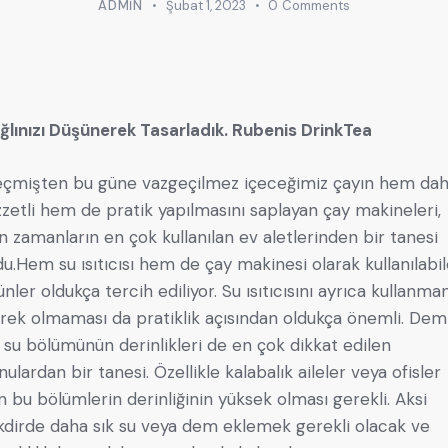
ADMIN
Şubat 1, 2023
0
Comments
ğlınızı Düşünerek Tasarladık. Rubenis DrinkTea
çmişten bu güne vazgeçilmez içeceğimiz çayın hem da
zzetli hem de pratik yapılmasını saplayan çay makineleri,
n zamanların en çok kullanılan ev aletlerinden bir tanesi
du.Hem su ısıtıcısı hem de çay makinesi olarak kullanılabi
ünler oldukça tercih ediliyor. Su ısıtıcısını ayrıca kullanma
rek olmaması da pratiklik açısından oldukça önemli. Dem
 su bölümünün derinlikleri de en çok dikkat edilen
nulardan bir tanesi. Özellikle kalabalık aileler veya ofisler
in bu bölümlerin derinliğinin yüksek olması gerekli. Aksi
kdirde daha sık su veya dem eklemek gerekli olacak ve